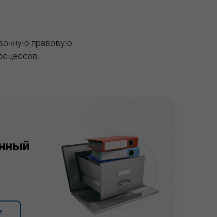
вочную правовую
роцессов.
нный
е