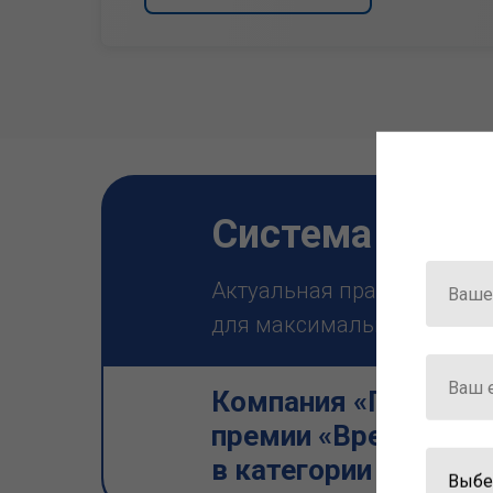
Система ГАРА
Актуальная правовая инф
для максимально эффектив
Компания «Гарант» 
премии «Время инно
в категории «Искус