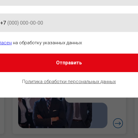
+7
АЦИОННО-ПРАВОВОГО ОБЕСПЕ
ласен
на обработку указанных данных
Отправить
Руководители
Уверенность в
П
олитика обработки персональных данных
безопасности
бизнеса