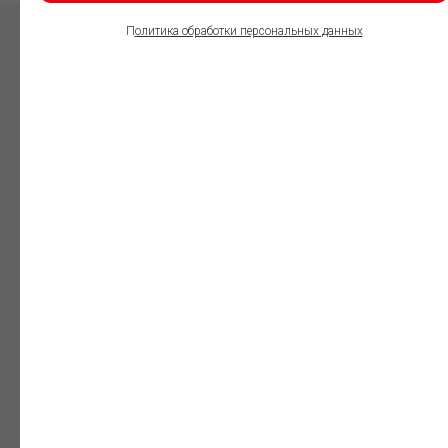
П
олитика обработки персональных данных
ПОЛЬЗОВАТЕЛИ
ИНФОРМАЦИОННО-
ПРАВОВОГО
ОБЕСПЕЧЕНИЯ
ГАРАНТ:
Юристы
Незаменимый
профессиональный
инструмент