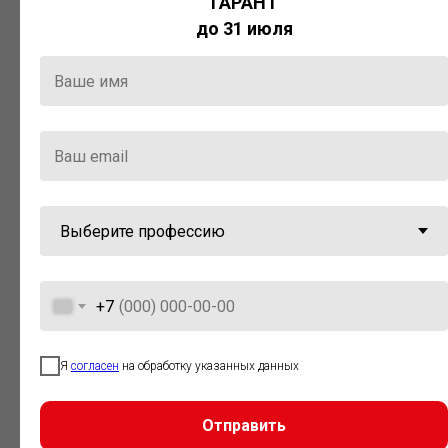
ГАРАНТ
Актуальная правовая информация
до 31 июля
и инструменты для максимально
эффективной работы с ней.
Компания «Гарант» стала
победителем премии «Время
инноваций — 2025» в категории
«Искусственный интеллект»
+7
Я
согласен
на обработку указанных данных
Отправить