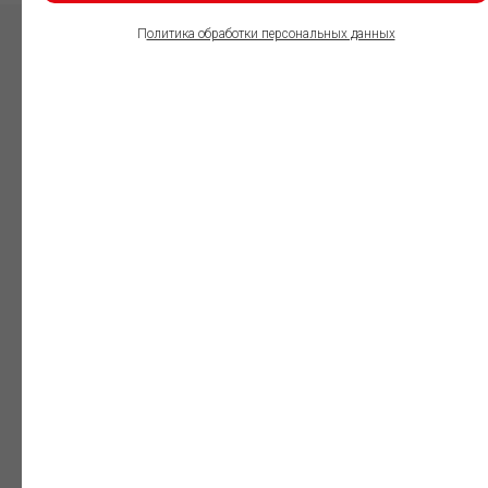
П
олитика обработки персональных данных
ПОЛЬЗОВАТЕЛИ
ИНФОРМАЦИОННО-
ПРАВОВОГО
ОБЕСПЕЧЕНИЯ
ГАРАНТ:
Юристы
Незаменимый
профессиональный
инструмент