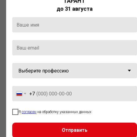
ГАРАНТ
Актуальная правовая информация
до 31 августа
и инструменты для максимально
эффективной работы с ней.
Компания «Гарант» стала
победителем премии «Время
инноваций — 2025» в категории
«Искусственный интеллект»
+7
Я
согласен
на обработку указанных данных
Отправить