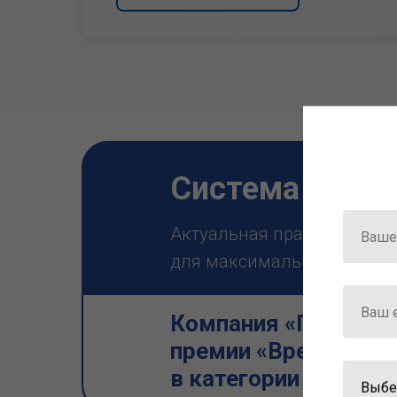
Система ГАРА
Актуальная правовая инф
для максимально эффектив
Компания «Гарант» 
премии «Время инно
в категории «Искус