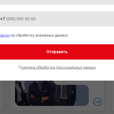
+7
АЦИОННО-ПРАВОВОГО ОБЕСПЕ
ласен
на обработку указанных данных
Отправить
Руководители
Уверенность в
П
олитика обработки персональных данных
безопасности
бизнеса