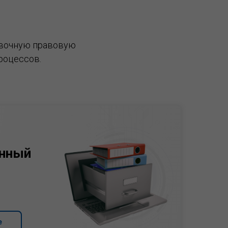
вочную правовую
роцессов.
нный
е