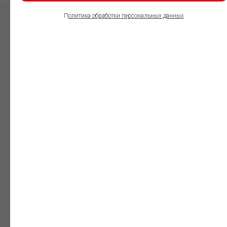
П
олитика обработки персональных данных
ПОЛЬЗОВАТЕЛИ
ИНФОРМАЦИОННО-
ПРАВОВОГО
ОБЕСПЕЧЕНИЯ
ГАРАНТ:
Юристы
Незаменимый
профессиональный
инструмент