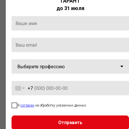
ГАРАНТ
Актуальная правовая информация
до 31 июля
и инструменты для максимально
эффективной работы с ней.
Компания «Гарант» стала
победителем премии «Время
инноваций — 2025» в категории
«Искусственный интеллект»
+7
Я
согласен
на обработку указанных данных
Отправить