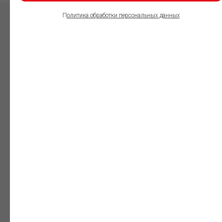
П
олитика обработки персональных данных
ПОЛЬЗОВАТЕЛИ
ИНФОРМАЦИОННО-
ПРАВОВОГО
ОБЕСПЕЧЕНИЯ
ГАРАНТ:
Юристы
Незаменимый
профессиональный
инструмент