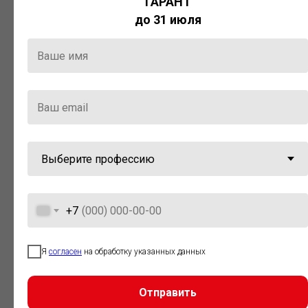
ГАРАНТ
Актуальная правовая информация
до 31 июля
и инструменты для максимально
эффективной работы с ней.
Компания «Гарант» стала
победителем премии «Время
инноваций — 2025» в категории
«Искусственный интеллект»
+7
Я
согласен
на обработку указанных данных
Отправить