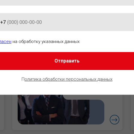
+7
АЦИОННО-ПРАВОВОГО ОБЕСПЕ
ласен
на обработку указанных данных
Отправить
Руководители
Уверенность в
П
олитика обработки персональных данных
безопасности
бизнеса