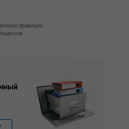
вочную правовую
роцессов.
нный
е