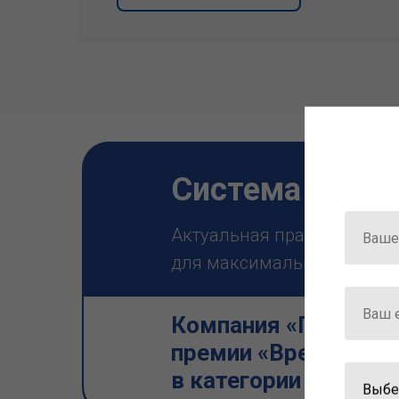
Система ГАРА
Актуальная правовая инф
для максимально эффектив
Компания «Гарант» 
премии «Время инно
в категории «Искус