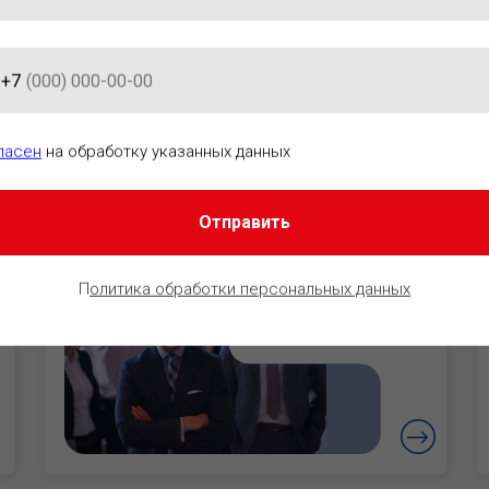
+7
АЦИОННО-ПРАВОВОГО ОБЕСПЕ
ласен
на обработку указанных данных
Отправить
Руководители
Уверенность в
П
олитика обработки персональных данных
безопасности
бизнеса