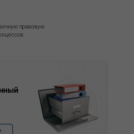
вочную правовую
роцессов.
нный
е