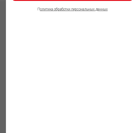
П
олитика обработки персональных данных
ПОЛЬЗОВАТЕЛИ
ИНФОРМАЦИОННО-
ПРАВОВОГО
ОБЕСПЕЧЕНИЯ
ГАРАНТ:
Юристы
Незаменимый
профессиональный
инструмент