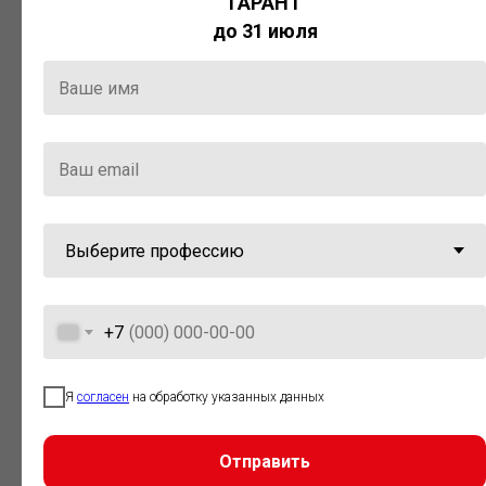
ГАРАНТ
Актуальная правовая информация
до 31 июля
и инструменты для максимально
эффективной работы с ней.
Компания «Гарант» стала
победителем премии «Время
инноваций — 2025» в категории
«Искусственный интеллект»
+7
Я
согласен
на обработку указанных данных
Отправить