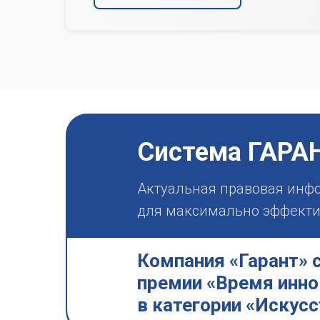
Система ГАРА
Актуальная правовая инф
для максимально эффектив
Компания «Гарант» 
премии «Время инно
в категории «Искус