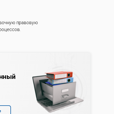
вочную правовую
роцессов.
нный
е