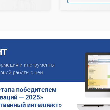
НТ
ормация и инструменты
ной работы с ней.
стала победителем
ваций — 2025»
ственный интеллект»