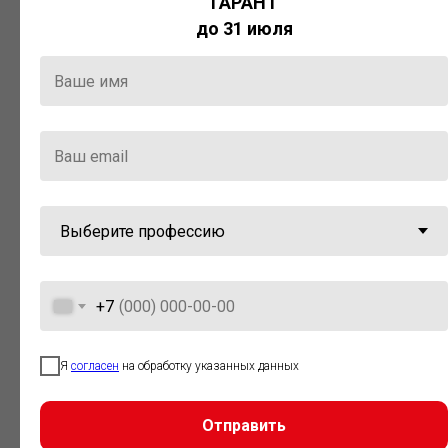
ГАРАНТ
Актуальная правовая информация
до 31 июля
и инструменты для максимально
эффективной работы с ней.
Компания «Гарант» стала
победителем премии «Время
инноваций — 2025» в категории
«Искусственный интеллект»
+7
Я
согласен
на обработку указанных данных
Отправить