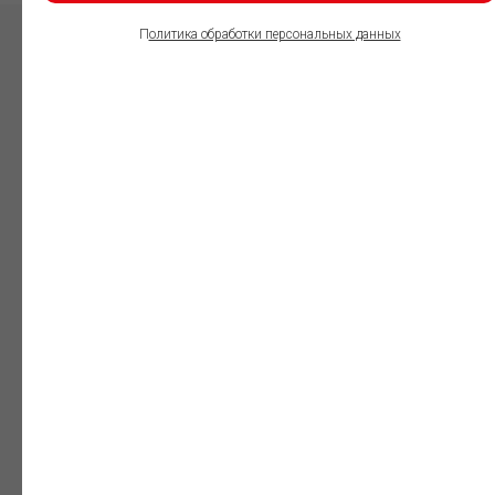
П
олитика обработки персональных данных
ПОЛЬЗОВАТЕЛИ
ИНФОРМАЦИОННО-
ПРАВОВОГО
ОБЕСПЕЧЕНИЯ
ГАРАНТ:
Юристы
Незаменимый
профессиональный
инструмент