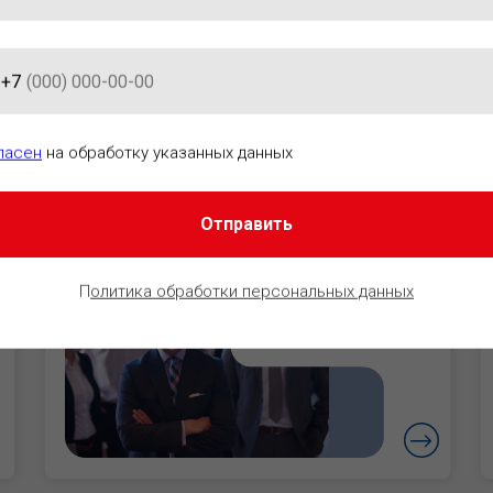
+7
АЦИОННО-ПРАВОВОГО ОБЕСПЕ
ласен
на обработку указанных данных
Отправить
Руководители
Уверенность в
П
олитика обработки персональных данных
безопасности
бизнеса