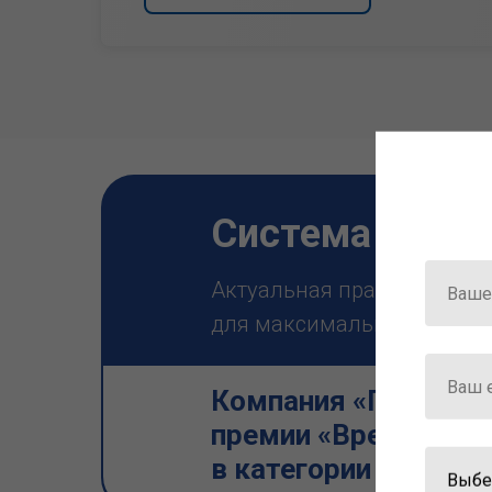
Система ГАРА
Актуальная правовая инф
для максимально эффектив
Компания «Гарант» 
премии «Время инно
в категории «Искус