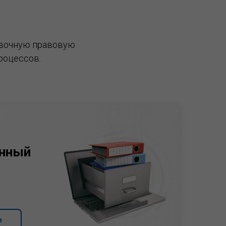
вочную правовую
роцессов.
нный
е