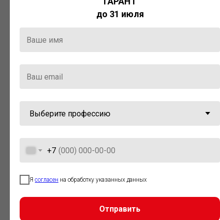
ГАРАНТ
Актуальная правовая информация
до 31 июля
и инструменты для максимально
эффективной работы с ней.
Компания «Гарант» стала
победителем премии «Время
инноваций — 2025» в категории
«Искусственный интеллект»
+7
Я
согласен
на обработку указанных данных
Отправить