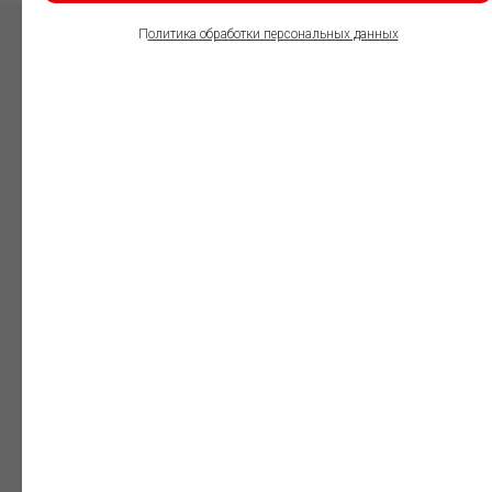
П
олитика обработки персональных данных
ПОЛЬЗОВАТЕЛИ
ИНФОРМАЦИОННО-
ПРАВОВОГО
ОБЕСПЕЧЕНИЯ
ГАРАНТ:
Юристы
Незаменимый
профессиональный
инструмент