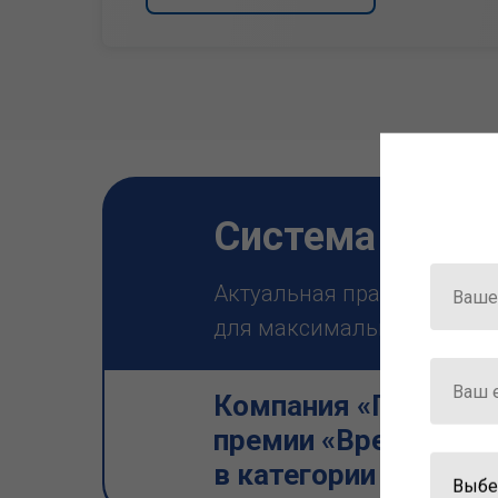
Система ГАРА
Актуальная правовая инф
для максимально эффектив
Компания «Гарант» 
премии «Время инно
в категории «Искус