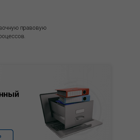
вочную правовую
роцессов.
нный
е