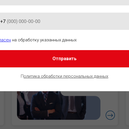
+7
АЦИОННО-ПРАВОВОГО ОБЕСПЕ
ласен
на обработку указанных данных
Отправить
Руководители
Уверенность в
П
олитика обработки персональных данных
безопасности
бизнеса