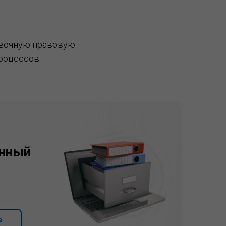
вочную правовую
роцессов.
нный
е