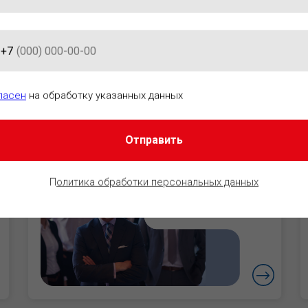
+7
АЦИОННО-ПРАВОВОГО ОБЕСПЕ
ласен
на обработку указанных данных
Отправить
Руководители
Уверенность в
П
олитика обработки персональных данных
безопасности
бизнеса