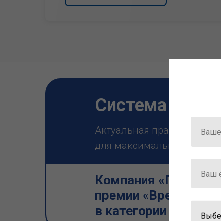
Система ГАРА
Актуальная правовая инф
для максимально эффектив
Компания «Гарант» 
премии «Время инно
в категории «Искус