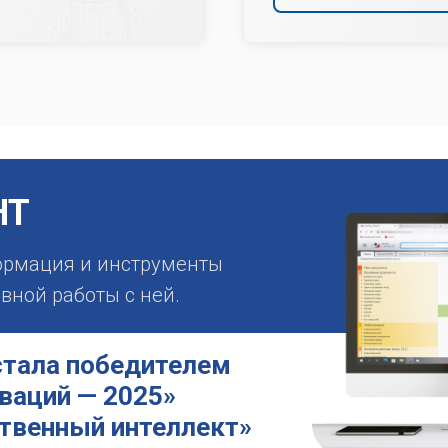
НТ
ормация и инструменты
ной работы с ней.
стала победителем
ваций — 2025»
ственный интеллект»