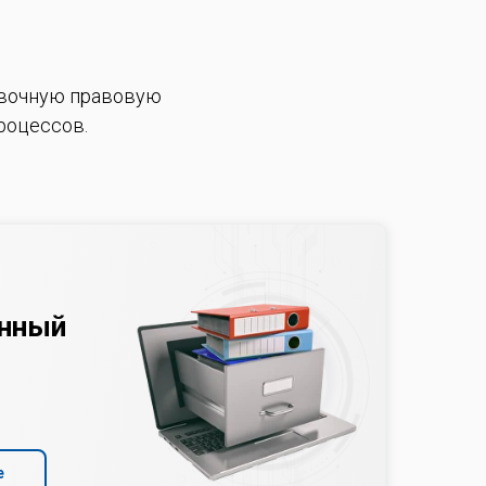
вочную правовую
роцессов.
нный
е