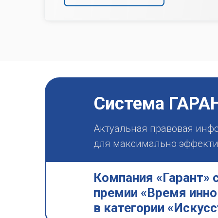
Система ГАРА
Актуальная правовая инф
для максимально эффектив
Компания «Гарант» 
премии «Время инно
в категории «Искус