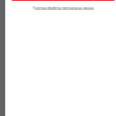
П
олитика обработки персональных данных
ПОЛЬЗОВАТЕЛИ
ИНФОРМАЦИОННО-
ПРАВОВОГО
ОБЕСПЕЧЕНИЯ
ГАРАНТ:
Юристы
Незаменимый
профессиональный
инструмент