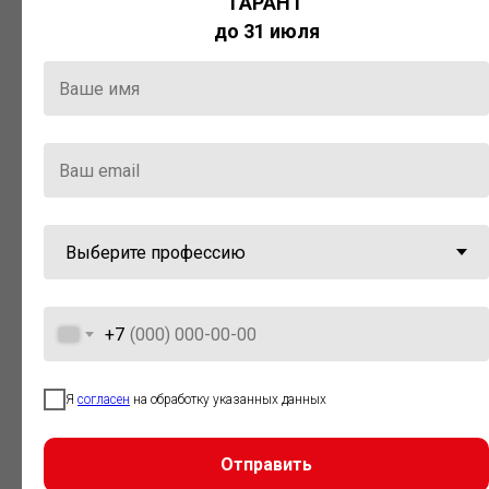
ГАРАНТ
Актуальная правовая информация
до 31 июля
и инструменты для максимально
эффективной работы с ней.
Компания «Гарант» стала
победителем премии «Время
инноваций — 2025» в категории
«Искусственный интеллект»
+7
Я
согласен
на обработку указанных данных
Отправить