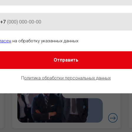
+7
АЦИОННО-ПРАВОВОГО ОБЕСПЕ
ласен
на обработку указанных данных
Отправить
Руководители
Уверенность в
П
олитика обработки персональных данных
безопасности
бизнеса