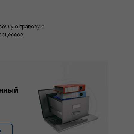
вочную правовую
роцессов.
нный
е