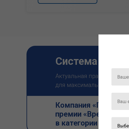
Система ГАРА
Актуальная правовая инф
для максимально эффектив
Компания «Гарант» 
премии «Время инно
в категории «Искус