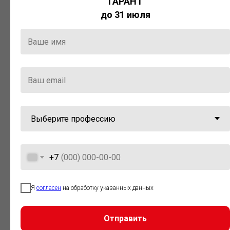
ГАРАНТ
Актуальная правовая информация
до 31 июля
и инструменты для максимально
эффективной работы с ней.
Компания «Гарант» стала
победителем премии «Время
инноваций — 2025» в категории
«Искусственный интеллект»
+7
Я
согласен
на обработку указанных данных
Отправить