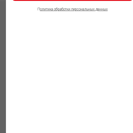
П
олитика обработки персональных данных
ПОЛЬЗОВАТЕЛИ
ИНФОРМАЦИОННО-
ПРАВОВОГО
ОБЕСПЕЧЕНИЯ
ГАРАНТ:
Юристы
Незаменимый
профессиональный
инструмент