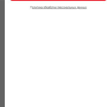
П
олитика обработки персональных данных
ПОЛЬЗОВАТЕЛИ
ИНФОРМАЦИОННО-
ПРАВОВОГО
ОБЕСПЕЧЕНИЯ
ГАРАНТ:
Юристы
Незаменимый
профессиональный
инструмент