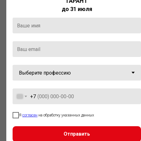
ГАРАНТ
Актуальная правовая информация
до 31 июля
и инструменты для максимально
эффективной работы с ней.
Компания «Гарант» стала
победителем премии «Время
инноваций — 2025» в категории
«Искусственный интеллект»
+7
Я
согласен
на обработку указанных данных
Отправить