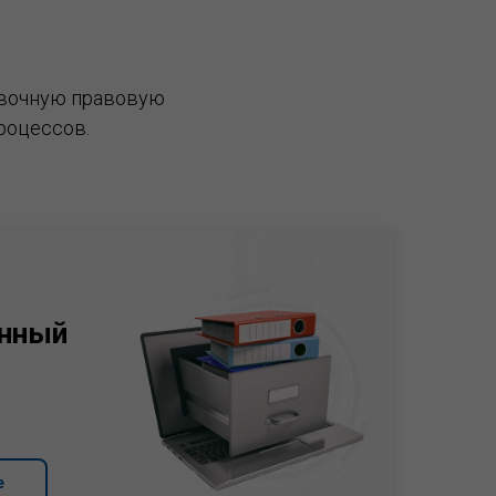
вочную правовую
роцессов.
нный
е