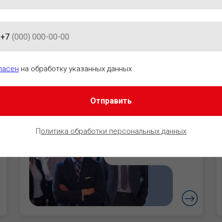
+7
АЦИОННО-ПРАВОВОГО ОБЕСПЕ
ласен
на обработку указанных данных
Отправить
Руководители
Уверенность в
П
олитика обработки персональных данных
безопасности
бизнеса