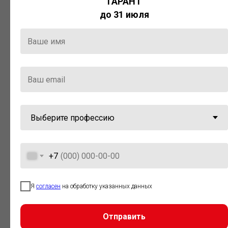
ГАРАНТ
Актуальная правовая информация
до 31 июля
и инструменты для максимально
эффективной работы с ней.
Компания «Гарант» стала
победителем премии «Время
инноваций — 2025» в категории
«Искусственный интеллект»
+7
Я
согласен
на обработку указанных данных
Отправить