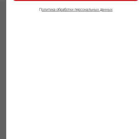
П
олитика обработки персональных данных
ПОЛЬЗОВАТЕЛИ
ИНФОРМАЦИОННО-
ПРАВОВОГО
ОБЕСПЕЧЕНИЯ
ГАРАНТ:
Юристы
Незаменимый
профессиональный
инструмент