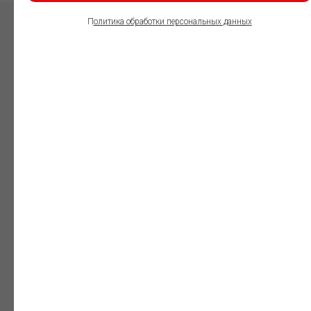
П
олитика обработки персональных данных
ПОЛЬЗОВАТЕЛИ
ИНФОРМАЦИОННО-
ПРАВОВОГО
ОБЕСПЕЧЕНИЯ
ГАРАНТ:
Юристы
Незаменимый
профессиональный
инструмент