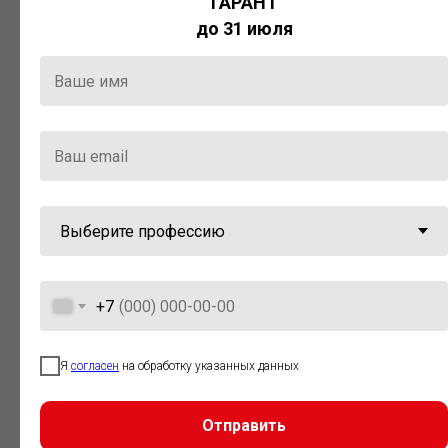
ГАРАНТ
Актуальная правовая информация
до 31 июля
и инструменты для максимально
эффективной работы с ней.
Компания «Гарант» стала
победителем премии «Время
инноваций — 2025» в категории
«Искусственный интеллект»
+7
Я
согласен
на обработку указанных данных
Отправить