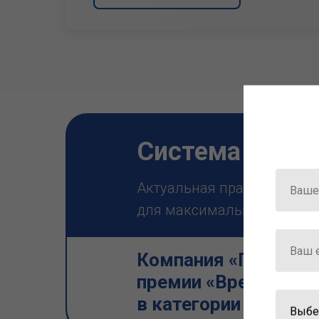
Система ГАРА
Актуальная правовая инф
для максимально эффектив
Компания «Гарант» 
премии «Время инно
в категории «Искус