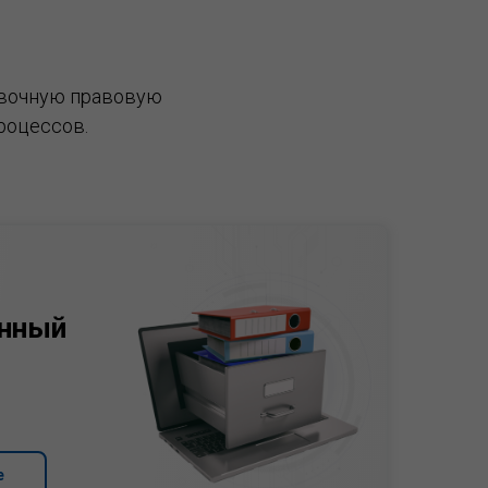
вочную правовую
роцессов.
нный
е