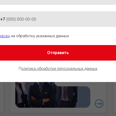
+7
АЦИОННО-ПРАВОВОГО ОБЕСПЕ
ласен
на обработку указанных данных
Отправить
Руководители
Уверенность в
П
олитика обработки персональных данных
безопасности
бизнеса