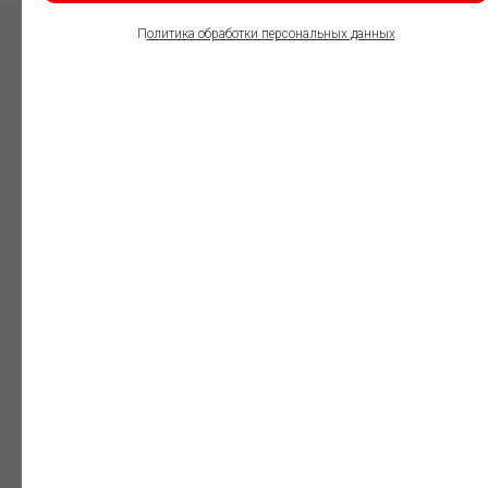
П
олитика обработки персональных данных
ПОЛЬЗОВАТЕЛИ
ИНФОРМАЦИОННО-
ПРАВОВОГО
ОБЕСПЕЧЕНИЯ
ГАРАНТ:
Юристы
Незаменимый
профессиональный
инструмент