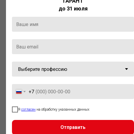
ГАРАНТ
Актуальная правовая информация
до 31 июля
и инструменты для максимально
эффективной работы с ней.
Компания «Гарант» стала
победителем премии «Время
инноваций — 2025» в категории
«Искусственный интеллект»
+7
Я
согласен
на обработку указанных данных
Отправить