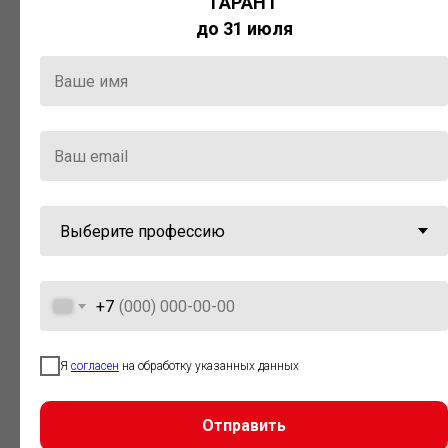
ГАРАНТ
Актуальная правовая информация
до 31 июля
и инструменты для максимально
эффективной работы с ней.
Компания «Гарант» стала
победителем премии «Время
инноваций — 2025» в категории
«Искусственный интеллект»
+7
Я
согласен
на обработку указанных данных
Отправить