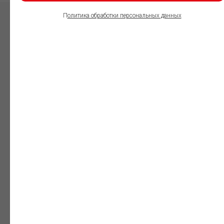
П
олитика обработки персональных данных
ПОЛЬЗОВАТЕЛИ
ИНФОРМАЦИОННО-
ПРАВОВОГО
ОБЕСПЕЧЕНИЯ
ГАРАНТ:
Юристы
Незаменимый
профессиональный
инструмент