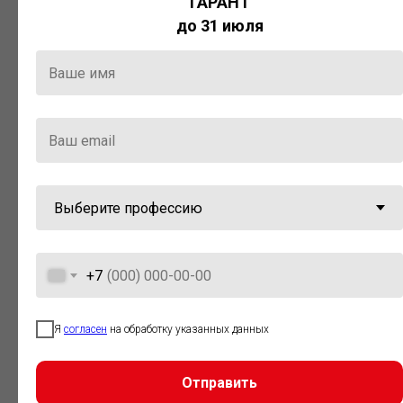
ГАРАНТ
Актуальная правовая информация
до 31 июля
и инструменты для максимально
эффективной работы с ней.
Компания «Гарант» стала
победителем премии «Время
инноваций — 2025» в категории
«Искусственный интеллект»
+7
Я
согласен
на обработку указанных данных
Отправить