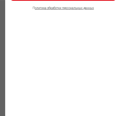
П
олитика обработки персональных данных
ПОЛЬЗОВАТЕЛИ
ИНФОРМАЦИОННО-
ПРАВОВОГО
ОБЕСПЕЧЕНИЯ
ГАРАНТ:
Юристы
Незаменимый
профессиональный
инструмент