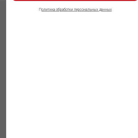
П
олитика обработки персональных данных
ПОЛЬЗОВАТЕЛИ
ИНФОРМАЦИОННО-
ПРАВОВОГО
ОБЕСПЕЧЕНИЯ
ГАРАНТ:
Юристы
Незаменимый
профессиональный
инструмент