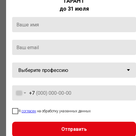
ГАРАНТ
Актуальная правовая информация
до 31 июля
и инструменты для максимально
эффективной работы с ней.
Компания «Гарант» стала
победителем премии «Время
инноваций — 2025» в категории
«Искусственный интеллект»
+7
Я
согласен
на обработку указанных данных
Отправить