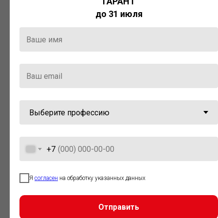
ГАРАНТ
Актуальная правовая информация
до 31 июля
и инструменты для максимально
эффективной работы с ней.
Компания «Гарант» стала
победителем премии «Время
инноваций — 2025» в категории
«Искусственный интеллект»
+7
Я
согласен
на обработку указанных данных
Отправить