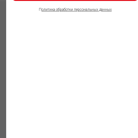
П
олитика обработки персональных данных
ПОЛЬЗОВАТЕЛИ
ИНФОРМАЦИОННО-
ПРАВОВОГО
ОБЕСПЕЧЕНИЯ
ГАРАНТ:
Юристы
Незаменимый
профессиональный
инструмент