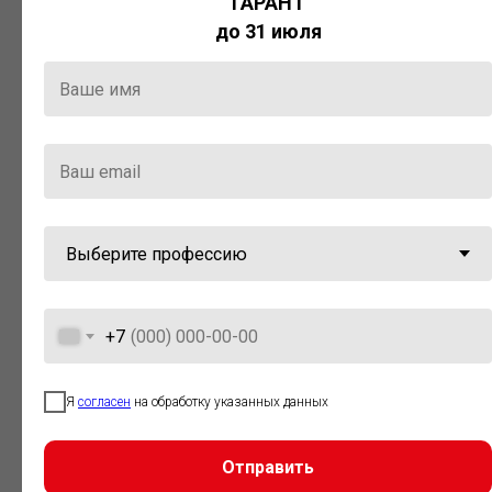
ГАРАНТ
Актуальная правовая информация
до 31 июля
и инструменты для максимально
эффективной работы с ней.
Компания «Гарант» стала
победителем премии «Время
инноваций — 2025» в категории
«Искусственный интеллект»
+7
Я
согласен
на обработку указанных данных
Отправить