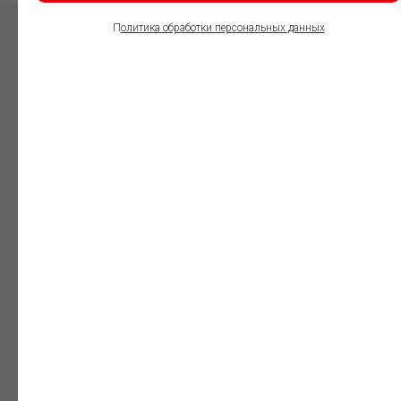
П
олитика обработки персональных данных
ПОЛЬЗОВАТЕЛИ
ИНФОРМАЦИОННО-
ПРАВОВОГО
ОБЕСПЕЧЕНИЯ
ГАРАНТ:
Юристы
Незаменимый
профессиональный
инструмент