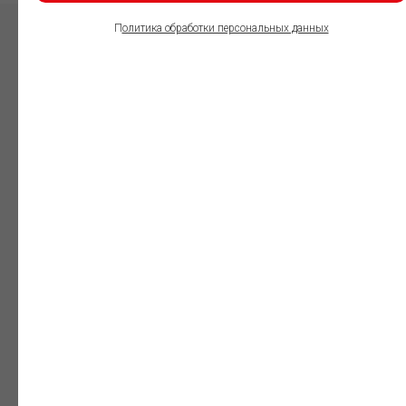
П
олитика обработки персональных данных
ПОЛЬЗОВАТЕЛИ
ИНФОРМАЦИОННО-
ПРАВОВОГО
ОБЕСПЕЧЕНИЯ
ГАРАНТ:
Юристы
Незаменимый
профессиональный
инструмент