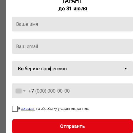
ГАРАНТ
Актуальная правовая информация
до 31 июля
и инструменты для максимально
эффективной работы с ней.
Компания «Гарант» стала
победителем премии «Время
инноваций — 2025» в категории
«Искусственный интеллект»
+7
Я
согласен
на обработку указанных данных
Отправить