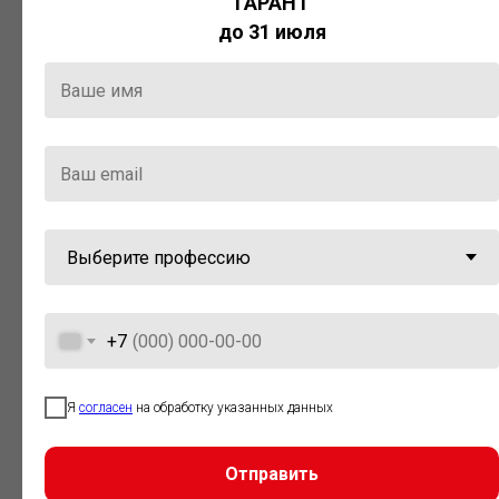
ГАРАНТ
Актуальная правовая информация
до 31 июля
и инструменты для максимально
эффективной работы с ней.
Компания «Гарант» стала
победителем премии «Время
инноваций — 2025» в категории
«Искусственный интеллект»
+7
Я
согласен
на обработку указанных данных
Отправить