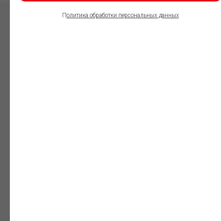
П
олитика обработки персональных данных
ПОЛЬЗОВАТЕЛИ
ИНФОРМАЦИОННО-
ПРАВОВОГО
ОБЕСПЕЧЕНИЯ
ГАРАНТ:
Юристы
Незаменимый
профессиональный
инструмент