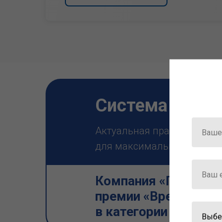
Система ГАРА
Актуальная правовая инф
для максимально эффектив
Компания «Гарант» 
премии «Время инно
в категории «Искус