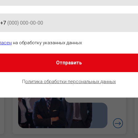
+7
АЦИОННО-ПРАВОВОГО ОБЕСПЕ
ласен
на обработку указанных данных
Отправить
Руководители
Уверенность в
П
олитика обработки персональных данных
безопасности
бизнеса