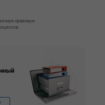
вочную правовую
роцессов.
нный
е