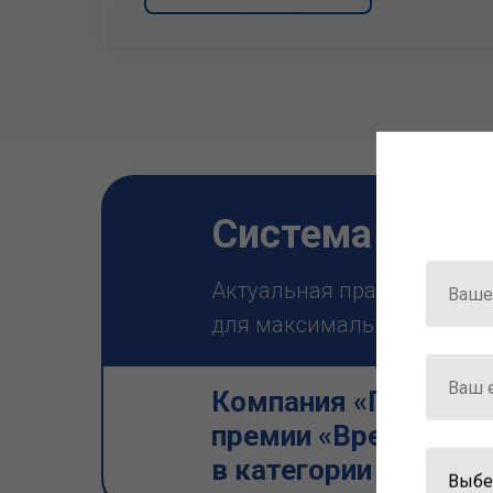
Система ГАРА
Актуальная правовая инф
для максимально эффектив
Компания «Гарант» 
премии «Время инно
в категории «Искус