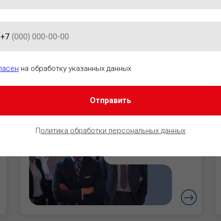
+7
АЦИОННО-ПРАВОВОГО ОБЕСПЕ
ласен
на обработку указанных данных
Отправить
Руководители
Уверенность в
П
олитика обработки персональных данных
безопасности
бизнеса