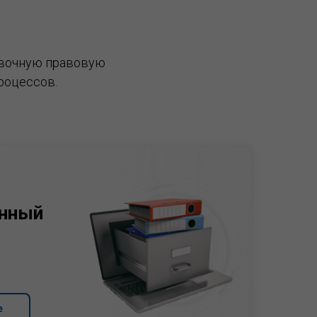
вочную правовую
роцессов.
нный
е