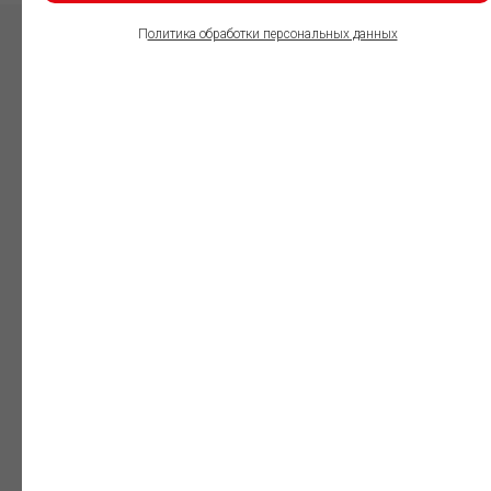
П
олитика обработки персональных данных
ПОЛЬЗОВАТЕЛИ
ИНФОРМАЦИОННО-
ПРАВОВОГО
ОБЕСПЕЧЕНИЯ
ГАРАНТ:
Юристы
Незаменимый
профессиональный
инструмент