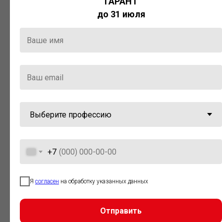
ГАРАНТ
Актуальная правовая информация
до 31 июля
и инструменты для максимально
эффективной работы с ней.
Компания «Гарант» стала
победителем премии «Время
инноваций — 2025» в категории
«Искусственный интеллект»
+7
Я
согласен
на обработку указанных данных
Отправить