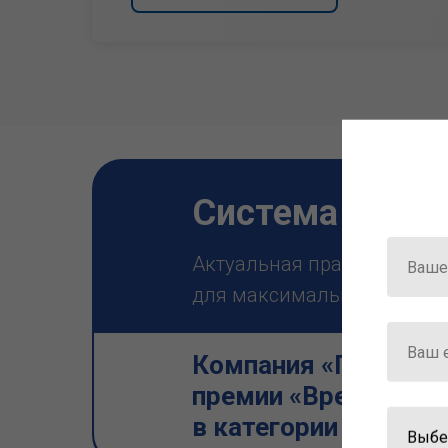
Система ГАРА
Актуальная правовая инф
для максимально эффектив
Компания «Гарант» 
премии «Время инно
в категории «Искус