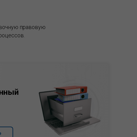
вочную правовую
роцессов.
нный
е