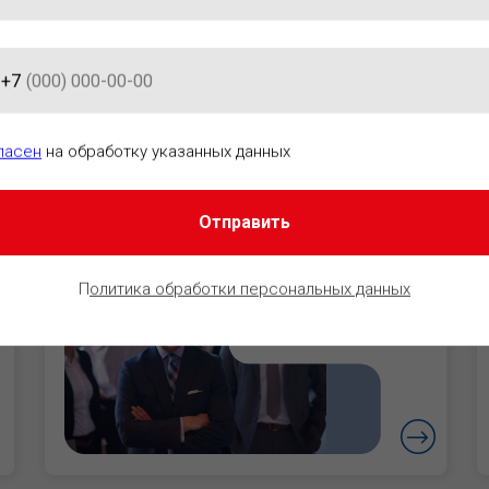
+7
АЦИОННО-ПРАВОВОГО ОБЕСПЕ
ласен
на обработку указанных данных
Отправить
Руководители
Уверенность в
П
олитика обработки персональных данных
безопасности
бизнеса