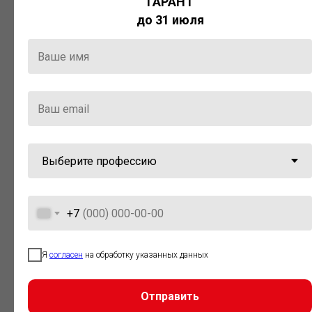
ГАРАНТ
Актуальная правовая информация
до 31 июля
и инструменты для максимально
эффективной работы с ней.
Компания «Гарант» стала
победителем премии «Время
инноваций — 2025» в категории
«Искусственный интеллект»
+7
Я
согласен
на обработку указанных данных
Отправить