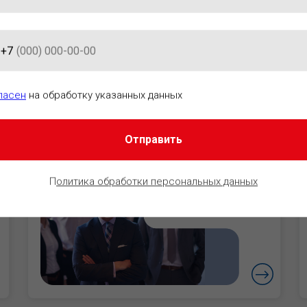
+7
АЦИОННО-ПРАВОВОГО ОБЕСПЕ
ласен
на обработку указанных данных
Отправить
Руководители
Уверенность в
П
олитика обработки персональных данных
безопасности
бизнеса