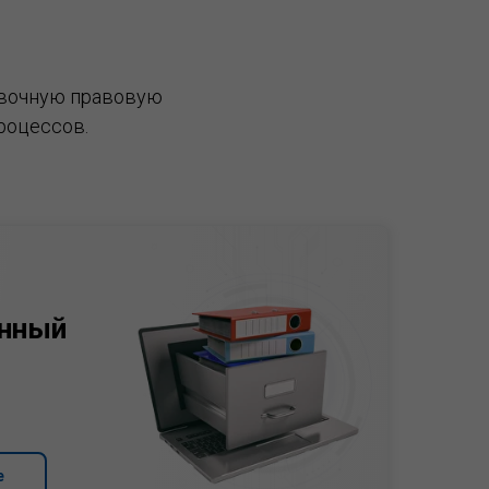
вочную правовую
роцессов.
нный
е