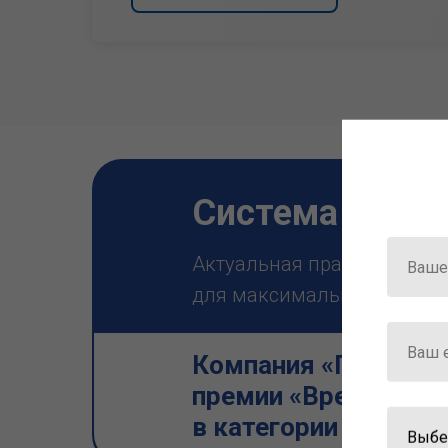
Система ГАРА
Актуальная правовая инф
для максимально эффектив
Компания «Гарант» 
премии «Время инно
в категории «Искус