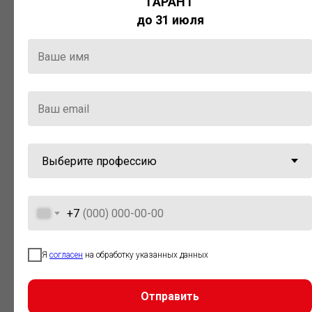
ГАРАНТ
Актуальная правовая информация
до 31 июля
и инструменты для максимально
эффективной работы с ней.
Компания «Гарант» стала
победителем премии «Время
инноваций — 2025» в категории
«Искусственный интеллект»
+7
Я
согласен
на обработку указанных данных
Отправить