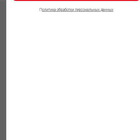
П
олитика обработки персональных данных
ПОЛЬЗОВАТЕЛИ
ИНФОРМАЦИОННО-
ПРАВОВОГО
ОБЕСПЕЧЕНИЯ
ГАРАНТ:
Юристы
Незаменимый
профессиональный
инструмент