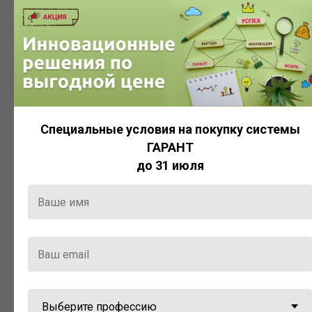
ПУТЕВОДИТЕЛИ
Путеводители, в том числе по
закупкам, кадровому делу и
охране труда.
Специальные условия на покупку системы
ГАРАНТ
КАЛЬКУЛЯТОРЫ
до 31 июля
Для автоматического расчета
необходимых штрафов, пеней,
налогов, пособий, процентов и
других показателей в систему
ГАРАНТ встроены
профессиональные инструменты.