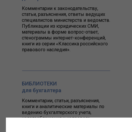
Комментарии к законодательству,
статьи, разъяснения, ответы ведущих
специалистов министерств и ведомств.
Публикации из юридических СМИ,
материалы в форме вопрос-ответ,
стенограммы интернет-конференций,
книги из серии «Классика российского
правового наследия».
БИБЛИОТЕКИ
для бухгалтера
Комментарии, статьи, разъяснения,
книги и аналитические материалы по
ведению бухгалтерского учета,
налогообложения и кадрового
делопроизводства.